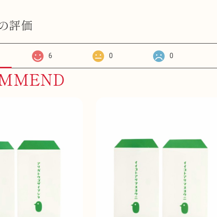
の評価
6
0
0
OMMEND