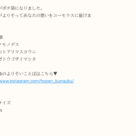
がポチ袋になりました。
がよりそってあなたの想いをユーモラスに届けま
類
ノモノデス
コトアリマスヨウニ
ガトウゴザイマシタ
鳥のよりそいことばはこちら▼
//www.instagram.com/hopen_bungubu/
サイズ
㎝