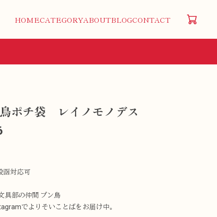
HOME
CATEGORY
ABOUT
BLOG
CONTACT
鳥ポチ袋 レイノモノデス
6
投函対応可
N文具部の仲間 プン鳥
stagramでよりそいことばをお届け中。