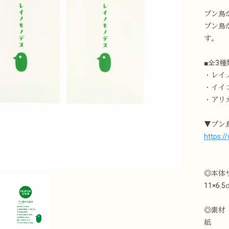
プン鳥
プン鳥
す。
■全3種
・レイ
・イイ
・アリ
▼プン
https:
◎本体
11×6.5
◎素材
紙