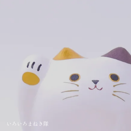
いろいろまねき隊