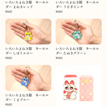
いろいろまねき隊 キーホル
いろいろまねき隊 キーホル
ダー まねきレッド
ダー うさぎピンク
¥660
¥660
いろいろまねき隊 キーホル
いろいろまねき隊 キーホル
ダー しばイエロー
ダー たぬきグリーン
¥660
¥660
いろいろまねき隊 キーホル
ダー くまブルー
¥660