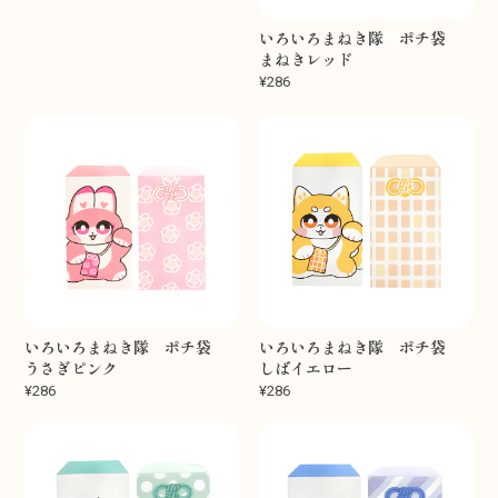
いろいろまねき隊 ポチ袋
まねきレッド
¥286
いろいろまねき隊 ポチ袋
いろいろまねき隊 ポチ袋
うさぎピンク
しばイエロー
¥286
¥286