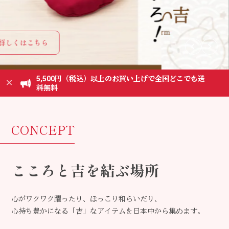
くはこちら
詳しくはこちら
5,500円（税込）以上のお買い上げで全国どこでも送
料無料
CONCEPT
こころと吉を結ぶ場所
心がワクワク躍ったり、ほっこり和らいだり、
心持ち豊かになる「吉」なアイテムを日本中から集めます。