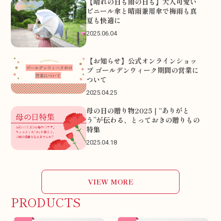
【晴れの日も雨の日も】大人可愛い
ビニール傘と晴雨兼用傘で梅雨も真
夏も快適に
2025.06.04
【お知らせ】公式オンラインショッ
プ ゴールデンウィーク期間の営業に
ついて
2025.04.25
母の日の贈り物2025｜“ありがと
う”が伝わる、とっておきの贈りもの
特集
2025.04.18
VIEW MORE
PRODUCTS