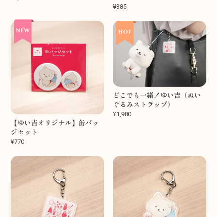
¥385
どこでも一緒！ゆい吉（ぬい
ぐるみストラップ）
¥1,980
【ゆい吉オリジナル】缶バッ
ジセット
¥770