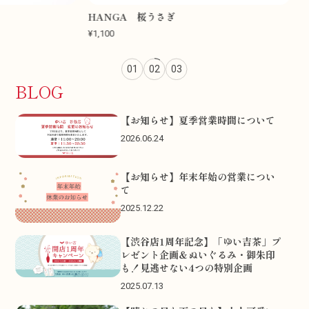
HANGA 桜うさぎ
HANGA
¥1,100
¥1,100
01
02
03
BLOG
【お知らせ】夏季営業時間について
2026.06.24
【お知らせ】年末年始の営業につい
て
2025.12.22
【渋谷店1周年記念】「ゆい吉茶」プ
レゼント企画＆ぬいぐるみ・御朱印
も！見逃せない4つの特別企画
2025.07.13