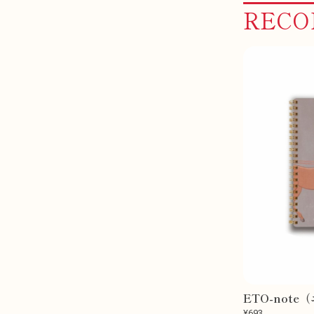
REC
ETO-not
¥693