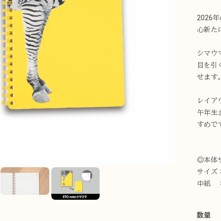
202
心新た
シマウ
目を引
せます
レイア
午年生
すめで
◎本体
サイズ：W
中紙 ：
数量