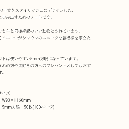
6年の干支をスタイリッシュにデザインした、
に歩み出すためのノートです。
マも午と同様縁起のいい動物とされています。
くイエローがシマウマのユニークな縞模様を際立た
。
ウトは使いやすい5mm方眼になっています。
まれの方や馬好きの方へのプレゼントとしてもおす
す。
サイズ
93 × H160mm
5mm方眼 50枚(100ぺージ)