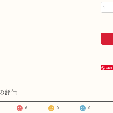
Save
の評価
6
0
0