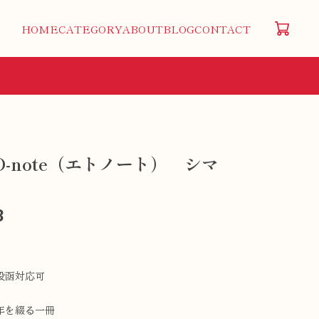
HOME
CATEGORY
ABOUT
BLOG
CONTACT
O-note（エトノート） シマ
3
投函対応可
年を綴る一冊