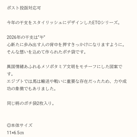
ポスト投函対応可
今年の干支をスタイリッシュにデザインしたETOシリーズ。
2026年の干支は”午”
心新たに歩み出す人の背中を押すきっかけになりますように。
そんな想いを込めて作られたポチ袋です。
異国情緒あふれるメソポタミア文明をモチーフにした図案で
す。
エジプトでは馬は輸送や戦いに重要な存在だったため、力や成
功の象徴でもありました。
同じ柄のポチ袋2枚入り。
◎本体サイズ
11×6.5㎝