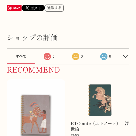
Save
通報する
ショップの評価
すべて
6
0
0
RECOMMEND
ETO-note（エトノート） 浮
世絵
¥693