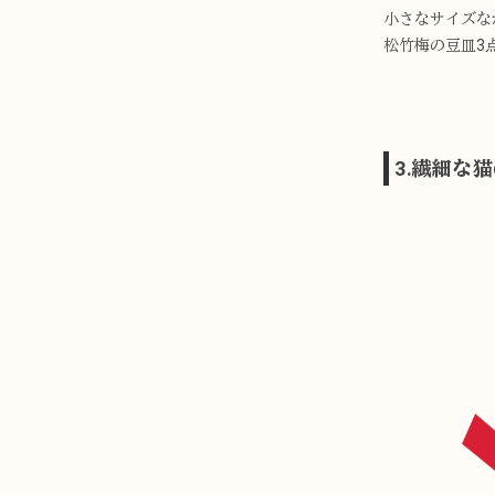
小さなサイズな
松竹梅の豆皿3
3.繊細な