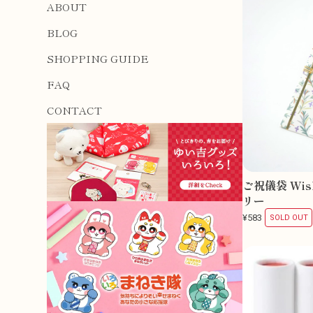
ABOUT
BLOG
SHOPPING GUIDE
FAQ
CONTACT
ご祝儀袋 Wish
リー
¥583
SOLD OUT