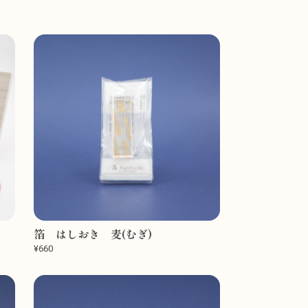
箔 はしおき 麦(むぎ)
¥660