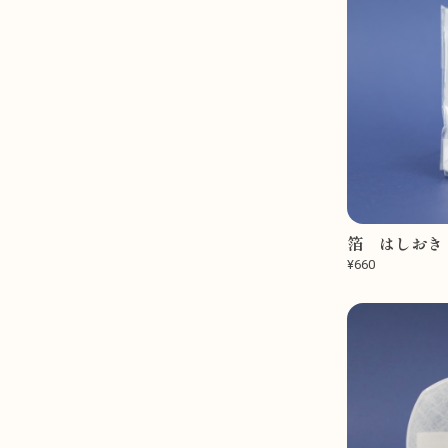
箔 はしおき
¥660