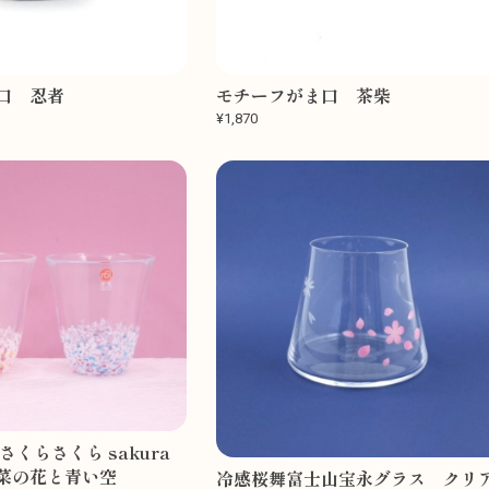
口 忍者
モチーフがま口 茶柴
¥1,870
さくらさくら sakura
菜の花と青い空
冷感桜舞富士山宝永グラス クリ