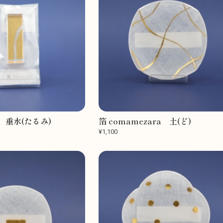
 垂水(たるみ)
箔 comamezara 土(ど)
¥1,100