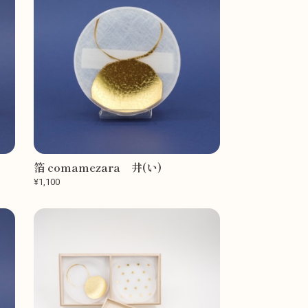
箔 comamezara 井(い)
¥1,100