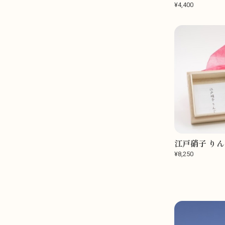
¥4,400
江戸硝子 り
¥8,250