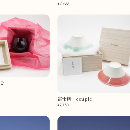
¥7,700
んご
富士椀 couple
¥7,150