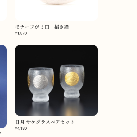
モチーフがま口 招き猫
¥1,870
日月 サケグラスペアセット
¥4,180
ア