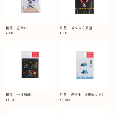
和片 立合い
和片 ぶんぶく茶釜
¥880
¥990
和片 一寸法師
和片 青富士（2個セット）
¥1,100
¥1,100