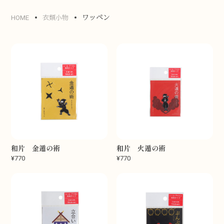
ワッペン
HOME
衣類小物
和片 金遁の術
和片 火遁の術
¥770
¥770