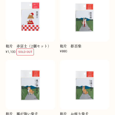
和片 赤富士（2個セット）
和片 拒否柴
¥880
¥1,100
SOLD OUT
和片 風が強い柴犬
和片 お座り柴犬