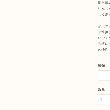
剤を薄
いたし
しく洗
※火の
※箔押
いでく
※箔に
の特性
種類
数量