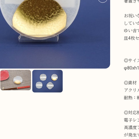
箸置き
お祝い
してい
ゆい吉
皿4枚
◎サイ
φ80xh
◎素材
アクリ
耐熱：8
◎対応
電子レ
高濃度
が発生