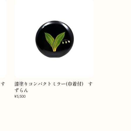
 す
漆塗りコンパクトミラー(巾着付) す
ずらん
¥5,500