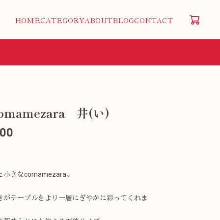
HOME
CATEGORY
ABOUT
BLOG
CONTACT
omamezara 井(い)
100
小さなcomamezara。
きがテーブルをより一層にぎやかに彩ってくれま