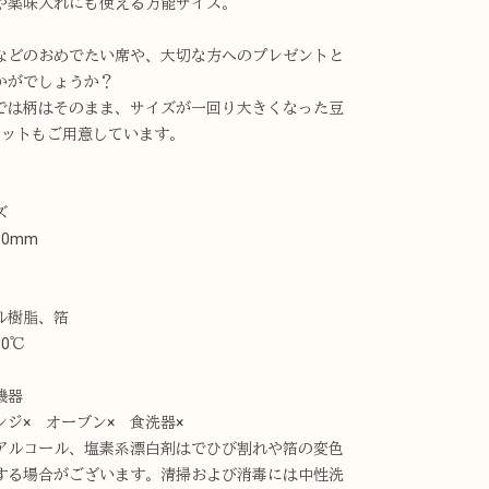
や薬味入れにも使える万能サイズ。
などのおめでたい席や、大切な方へのプレゼントと
かがでしょうか？
では柄はそのまま、サイズが一回り大きくなった豆
セットもご用意しています。
ズ
10mm
ル樹脂、箔
0℃
機器
ンジ× オーブン× 食洗器×
アルコール、塩素系漂白剤はでひび割れや箔の変色
する場合がございます。清掃および消毒には中性洗