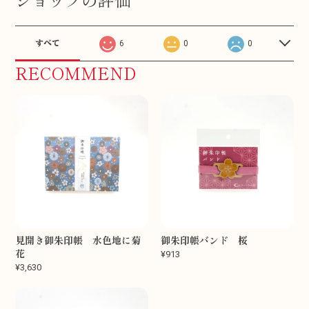
すべて
6
0
0
RECOMMEND
見開き御朱印帳 水色地に菊
御朱印帳バンド 桜
花
¥913
¥3,630