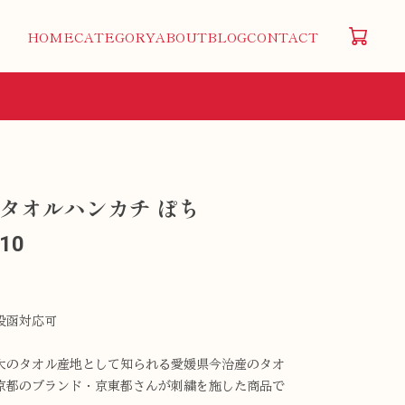
HOME
CATEGORY
ABOUT
BLOG
CONTACT
タオルハンカチ ぽち
210
投函対応可
大のタオル産地として知られる愛媛県今治産のタオ
京都のブランド・京東都さんが刺繍を施した商品で