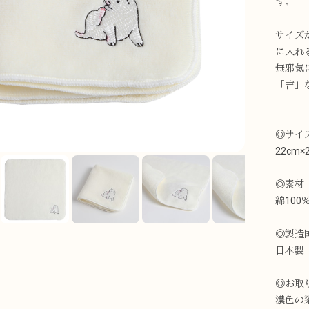
す。
サイズ
に入れ
無邪気
「吉」
◎サイ
22cm×
◎素材
綿100
◎製造
日本製
◎お取
濃色の