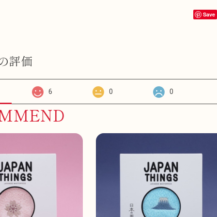
Save
の評価
6
0
0
OMMEND