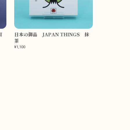
富
日本の御品 JAPAN THINGS 抹
茶
¥1,100