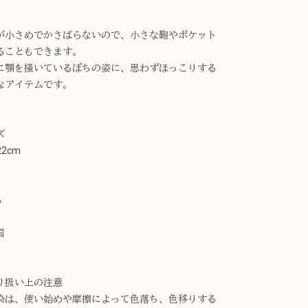
が小さめでかさばらないので、小さな鞄やポケット
ることもできます。
に顎を掻いているぽちの姿に、思わずほっこりする
なアイテムです。
ズ
22cm
％
国
り扱い上の注意
染は、使い始めや摩擦によって色落ち、色移りする