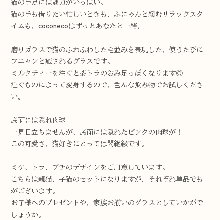
猫の手足には魅力がいっぱい。
猫の手も借りたい忙しいときも、ふにゃんと緩むリラックスタ
イムも、coconecoはずっとあなたと一緒。
磨りガラスで猫のふわふわした毛並みを表現した、使うたびに
フニャンと癒されるグラスです。
ミルクティーを注ぐと茶トラのおみ足っぽくなります◎
注ぐものによって変身するので、色んな飲み物でお試しくださ
い。
底面には隠れ肉球
一見目立ちませんが、底面には隠れたピンクの肉球が！
この可愛さ、猫好きにとっては悶絶級です。
ミケ、トラ、ブチのデザインをご用意しています。
こちらは親猫、子猫のセットになりますが、それぞれ単品でも
がございます。
お子様へのプレゼントや、家族お揃いのグラスとしていかがで
しょうか。