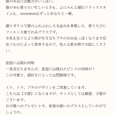
猫の手足には魅力がいっぱい。
猫の手も借りたい忙しいときも、ふにゃんと緩むリラックスタ
イムも、coconecoはずっとあなたと一緒。
磨りガラスで猫のふわふわした毛並みを表現した、使うたびに
フニャンと癒されるグラスです。
牛乳を注ぐとより柄が引き立ちブチのおみ足っぽくなります◎
注ぐものによって変身するので、色んな飲み物でお試しくださ
い。
底面には隠れ肉球
一見目立ちませんが、底面には隠れたピンクの肉球が！
この可愛さ、猫好きにとっては悶絶級です。
ミケ、トラ、ブチのデザインをご用意しています。
こちらは【子猫】になりますが、サイズとしては親猫、子猫が
ございます。
お子様へのプレゼントや、家族お揃いのグラスとしていかがで
しょうか。