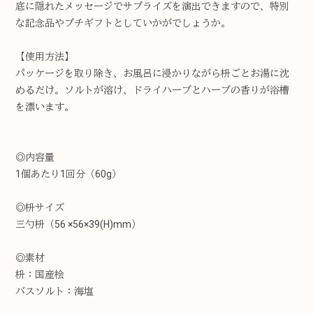
底に隠れたメッセージでサプライズを演出できますので、特別
な記念品やプチギフトとしていかがでしょうか。
【使用方法】
パッケージを取り除き、お風呂に浸かりながら枡ごとお湯に沈
めるだけ。ソルトが溶け、ドライハーブとハーブの香りが浴槽
を漂います。
◎内容量
1個あたり1回分（60g）
◎枡サイズ
三勺枡（56 ×56×39(H)mm）
◎素材
枡：国産桧
バスソルト：海塩