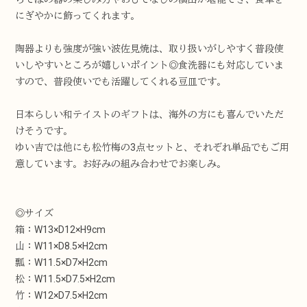
にぎやかに飾ってくれます。
陶器よりも強度が強い波佐見焼は、取り扱いがしやすく普段使
いしやすいところが嬉しいポイント◎食洗器にも対応していま
すので、普段使いでも活躍してくれる豆皿です。
日本らしい和テイストのギフトは、海外の方にも喜んでいただ
けそうです。
ゆい吉では他にも松竹梅の3点セットと、それぞれ単品でもご用
意しています。お好みの組み合わせでお楽しみ。
◎サイズ
箱：W13×D12×H9cm
山：W11×D8.5×H2cm
瓢：W11.5×D7×H2cm
松：W11.5×D7.5×H2cm
竹：W12×D7.5×H2cm