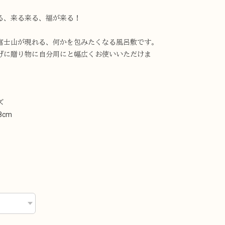
る、来る来る、福が来る！
富士山が現れる、何かを包みたくなる風呂敷です。
げに贈り物に自分用にと幅広くお使いいただけま
ズ
8cm