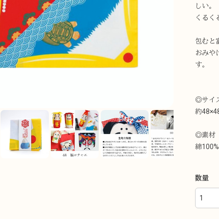
しい。
くるく
包むと
おみや
す。
◎サイ
約48×4
◎素材
綿100%
数量