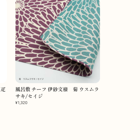
三疋
風呂敷 チーフ 伊砂文様 菊 ウスムラ
サキ/セイジ
¥1,320