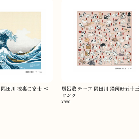
 隅田川 波裏に富士 ベ
風呂敷 チーフ 隅田川 猫飼好五十
ピンク
¥880