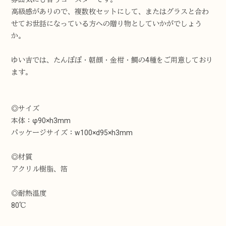
高級感がありので、複数枚セットにして、またはグラスと合わ
せてお世話になっている方への贈り物としていかがでしょう
か。
ゆい吉では、たんぽぽ・朝顔・金柑・鯛の4種をご用意しており
ます。
◎サイズ
本体：φ90×h3mm
パッケージサイズ：w100×d95×h3mm
◎材質
アクリル樹脂、箔
◎耐熱温度
80℃