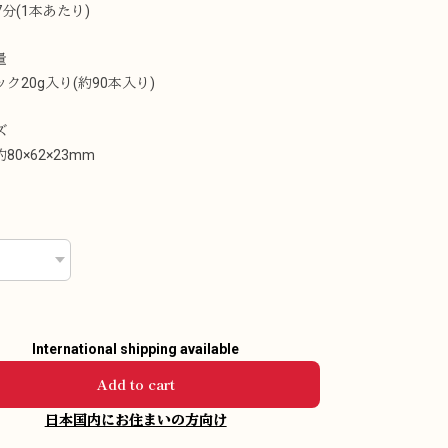
17分(1本あたり)
量
ク20g入り(約90本入り)
ズ
80×62×23mm
International shipping available
Add to cart
日本国内にお住まいの方向け