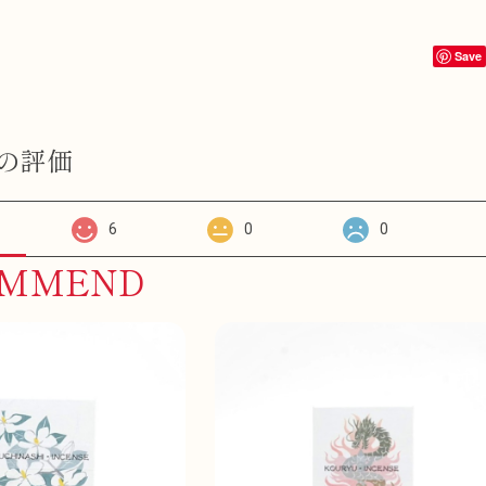
Save
の評価
6
0
0
OMMEND