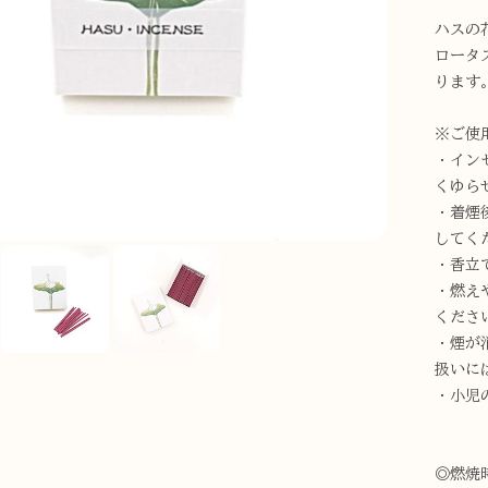
ハスの
ロータ
ります
※ご使
・イン
くゆら
・着煙
してく
・香立
・燃え
くださ
・煙が
扱いに
・小児
◎燃焼