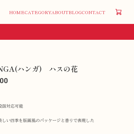
HOME
CATEGORY
ABOUT
BLOG
CONTACT
NGA(ハンガ) ハスの花
100
投函対応可能
美しい四季を版画風のパッケージと香りで表現した