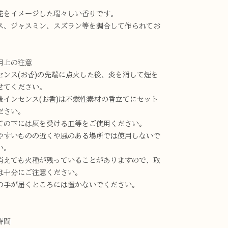
花をイメージした瑞々しい香りです。
ス、ジャスミン、スズラン等を調合して作られてお
。
用上の注意
センス(お香)の先端に点火した後、炎を消して煙を
せてください。
後インセンス(お香)は不燃性素材の香立てにセット
ださい。
ての下には灰を受ける皿等をご使用ください。
やすいものの近くや風のある場所では使用しないで
い。
消えても火種が残っていることがありますので、取
は十分にご注意ください。
の手が届くところには置かないでください。
時間