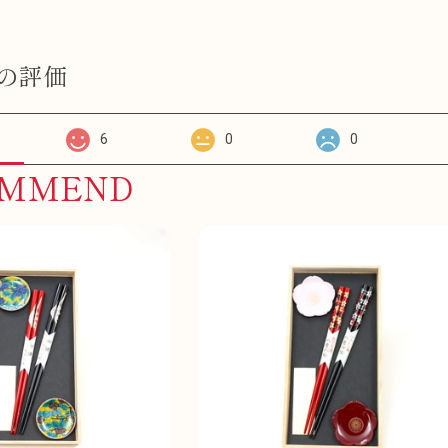
の評価
6
0
0
OMMEND