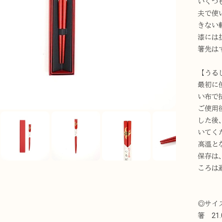
いくつ
夫で使
きない
漆には
箸先は
【うる
最初に
い布で
ご使用
した後
いてく
高温と
保存は
ころは
◎サイ
箸 21.