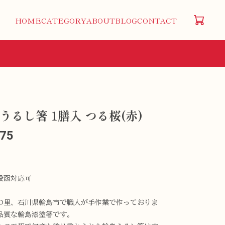
HOME
CATEGORY
ABOUT
BLOG
CONTACT
うるし箸 1膳入 つる桜(赤)
475
投函対応可
の里、石川県輪島市で職人が手作業で作っておりま
品質な輪島漆塗箸です。