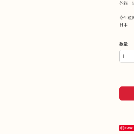
外箱 約 
◎生産
日本
数量
Save