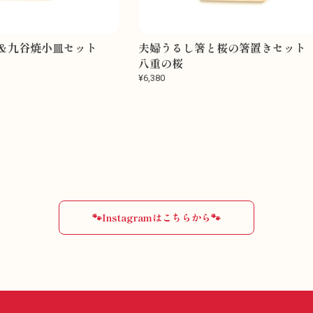
箸＆九谷焼小皿セット
夫婦うるし箸と桜の箸置きセッ
八重の桜
¥6,380
🐾Instagramはこちらから🐾