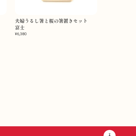
ト
夫婦うるし箸と桜の箸置きセット
富士
¥6,380