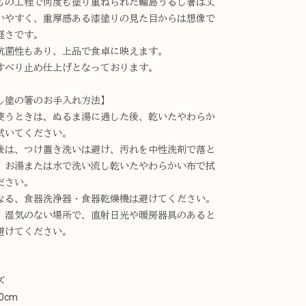
もの工程で何度も塗り重ねられた輪島うるし箸は丈
いやすく、重厚感ある漆塗りの見た目からは想像で
軽さです。
抗菌性もあり、上品で食卓に映えます。
すべり止め仕上げとなっております。
し塗の箸のお手入れ方法】
使うときは、ぬるま湯に通した後、乾いたやわらか
拭いてください。
後は、つけ置き洗いは避け、汚れを中性洗剤で落と
、お湯または水で洗い流し乾いたやわらかい布で拭
ださい。
なる、食器洗浄器・食器乾燥機は避けてください。
、湿気のない場所で、直射日光や暖房器具のあると
避けてください。
ズ
0cm