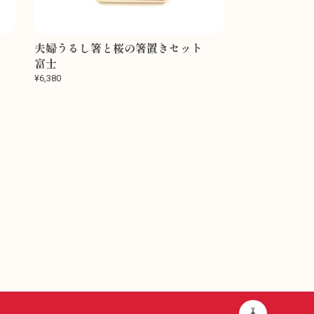
ト
夫婦うるし箸と桜の箸置きセット
富士
¥6,380