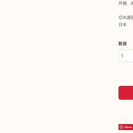
外箱 約 
◎生産
日本
数量
Save