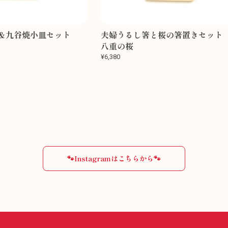
箸＆九谷焼小皿セット
夫婦うるし箸と桜の箸置きセッ
八重の桜
¥6,380
🐾Instagramはこちらから🐾