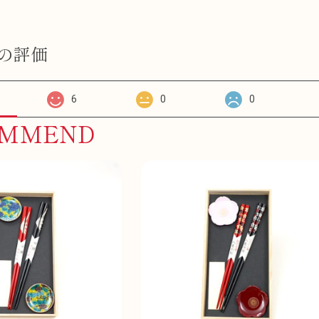
の評価
6
0
0
OMMEND