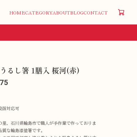
HOME
CATEGORY
ABOUT
BLOG
CONTACT
うるし箸 1膳入 桜河(赤)
475
投函対応可
の里、石川県輪島市で職人が手作業で作っておりま
品質な輪島漆塗箸です。