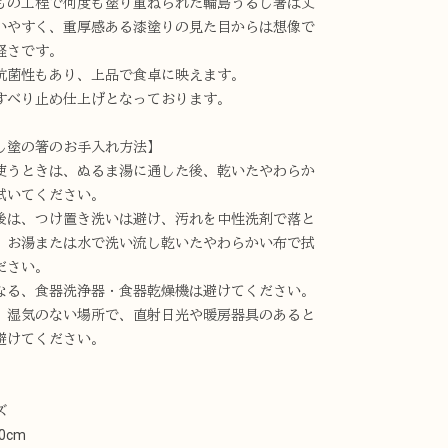
もの工程で何度も塗り重ねられた輪島うるし箸は丈
いやすく、重厚感ある漆塗りの見た目からは想像で
軽さです。
抗菌性もあり、上品で食卓に映えます。
すべり止め仕上げとなっております。
し塗の箸のお手入れ方法】
使うときは、ぬるま湯に通した後、乾いたやわらか
拭いてください。
後は、つけ置き洗いは避け、汚れを中性洗剤で落と
、お湯または水で洗い流し乾いたやわらかい布で拭
ださい。
なる、食器洗浄器・食器乾燥機は避けてください。
、湿気のない場所で、直射日光や暖房器具のあると
避けてください。
ズ
0cm