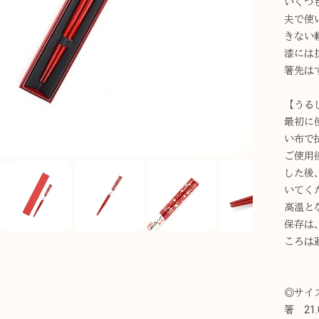
いくつ
夫で使
きない
漆には
箸先は
【うる
最初に
い布で
ご使用
した後
いてく
高温と
保存は
ころは
◎サイ
箸 21.