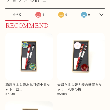
すべて
6
0
0
RECOMMEND
輪島うるし箸＆九谷焼小皿セ
夫婦うるし箸と桜の箸置きセ
ット 富士
ット 八重の桜
¥7,040
¥6,380