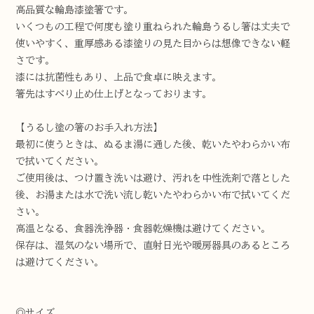
高品質な輪島漆塗箸です。
いくつもの工程で何度も塗り重ねられた輪島うるし箸は丈夫で
使いやすく、重厚感ある漆塗りの見た目からは想像できない軽
さです。
漆には抗菌性もあり、上品で食卓に映えます。
箸先はすべり止め仕上げとなっております。
【うるし塗の箸のお手入れ方法】
最初に使うときは、ぬるま湯に通した後、乾いたやわらかい布
で拭いてください。
ご使用後は、つけ置き洗いは避け、汚れを中性洗剤で落とした
後、お湯または水で洗い流し乾いたやわらかい布で拭いてくだ
さい。
高温となる、食器洗浄器・食器乾燥機は避けてください。
保存は、湿気のない場所で、直射日光や暖房器具のあるところ
は避けてください。
◎サイズ