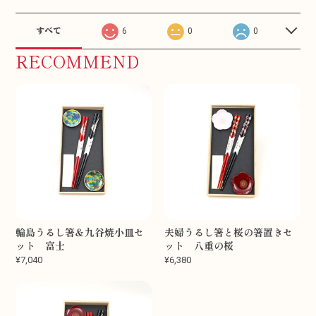
すべて
6
0
0
RECOMMEND
輪島うるし箸＆九谷焼小皿セ
夫婦うるし箸と桜の箸置きセ
ット 富士
ット 八重の桜
¥7,040
¥6,380