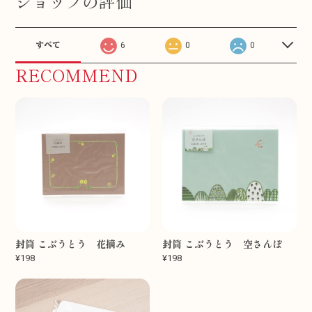
ショップの評価
すべて
6
0
0
RECOMMEND
封筒 こぶうとう 花摘み
封筒 こぶうとう 空さんぽ
¥198
¥198