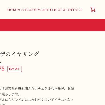
HOME
CATEGORY
ABOUT
BLOG
CONTACT
ザのイヤリング
0
75
50%OFF
と肌馴染みを兼ね備えたナチュラルな色味が、お顔
と照らします。
アルにもキレイめにも合わせやすいアイテムとなっ