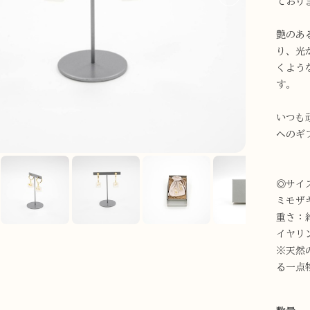
ており
艶のあ
り、光
くよう
す。
いつも
へのギ
◎サイ
ミモザ
重さ：約
イヤリ
※天然
る一点