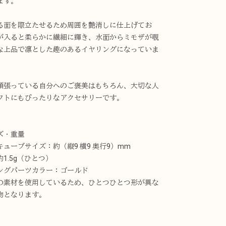
ます。
る面を際立たせるため周囲を艶消しに仕上げてお
が入ると柔らかに繊細に輝き、水面からミモザが覗
な上品で凛とした趣のあるイヤリングになっていま
頑張っている自分へのご褒美はもちろん、大切な人
フトにもぴったりなアクセサリーです。
ズ・重量
キューブサイズ：約（縦9 横9 奥行9）mm
1.5g（ひとつ）
ングパーツカラー：ゴールド
の素材を使用しているため、ひとつひとつ形が異な
物となります。