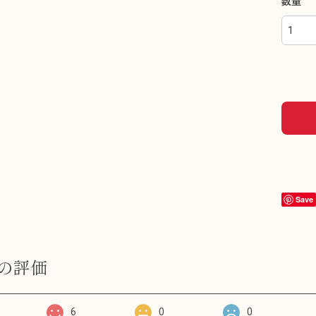
数量
Save
の評価
6
0
0