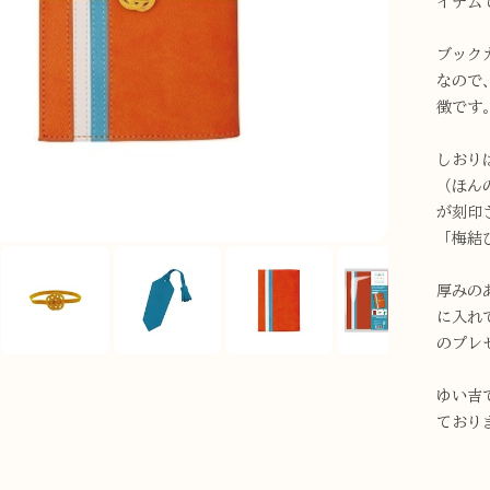
イテム
ブック
なので
徴です
しおり
（ほん
が刻印
「梅結
厚みの
に入れ
のプレ
ゆい吉
ており