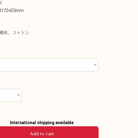
ズ
H172×D3mm
不織布、コットン
International shipping available
Add to cart