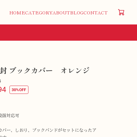
HOME
CATEGORY
ABOUT
BLOG
CONTACT
封 ブックカバー オレンジ
8
94
30%OFF
投函対応可
カバー、しおり、ブックバンドがセットになったア