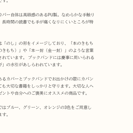
です。
カバー自体は高級感のあるPU製。なめらかな手触り
、長時間の読書でも手が痛くなりにくいところが特
。
は「のし」の形をイメージしており、「本のきもち
のきもち）」や「本一封（金一封）」のような言葉
されています。 ブックバンドには慶事に用いられる
び」の水引があしらわれています。
あるカバーとブックバンドでお出かけの際にカバン
ても大切な書籍をしっかりと守ります。大切な人へ
ゼントや自分へのご褒美にオススメの商品です。
ではブルー、グリーン、オレンジの3色をご用意し
ます。